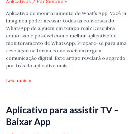
Aplicativos
/ Por
Simone V
mais
Aplicativo de monitoramento de What’s App. Você já
alto
imaginou poder acessar todas as conversas do
WhatsApp de alguém em tempo real? Descubra
como isso é possível com o melhor aplicativo de
monitoramento de WhatsApp. Prepare-se para uma
revolução na forma como você enxerga a
comunicação digital! Este artigo revelará o segredo
por trás do aplicativo mais …
Aplicativo
Leia mais »
de
monitoramento
de
Aplicativo para assistir TV –
What’s
App
Baixar App