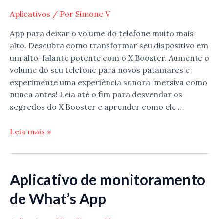
Aplicativos
/ Por
Simone V
App para deixar o volume do telefone muito mais
alto. Descubra como transformar seu dispositivo em
um alto-falante potente com o X Booster. Aumente o
volume do seu telefone para novos patamares e
experimente uma experiência sonora imersiva como
nunca antes! Leia até o fim para desvendar os
segredos do X Booster e aprender como ele …
App
Leia mais »
para
deixar
o
Aplicativo de monitoramento
volume
do
de What’s App
telefone
muito