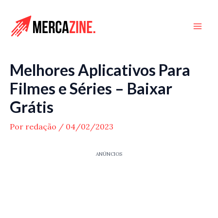
Ir
para
Mai
o
conteúdo
Men
Melhores Aplicativos Para
Filmes e Séries – Baixar
Grátis
Por
redação
/
04/02/2023
ANÚNCIOS