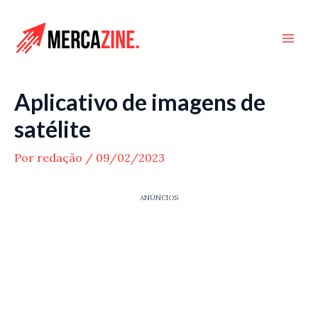
Ir
para
Mai
o
conteúdo
Men
Aplicativo de imagens de
satélite
Por
redação
/
09/02/2023
ANÚNCIOS