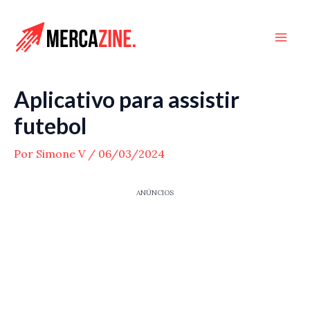
Ir
para
Mai
o
conteúdo
Men
Aplicativo para assistir
futebol
Por
Simone V
/
06/03/2024
ANÚNCIOS