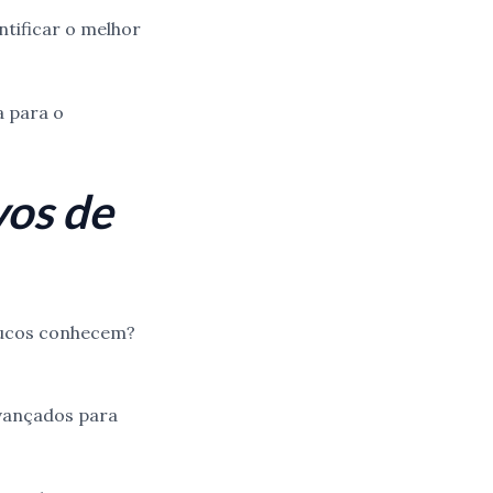
tificar o melhor
a para o
vos de
poucos conhecem?
avançados para