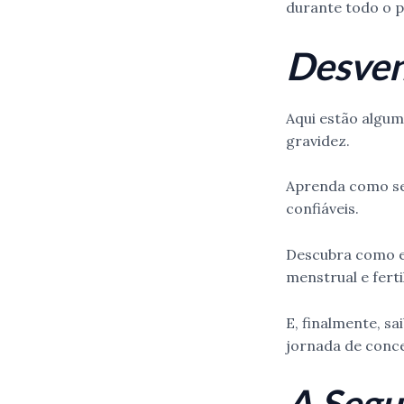
durante todo o p
Desven
Aqui estão algum
gravidez.
Aprenda como seg
confiáveis.
Descubra como es
menstrual e ferti
E, finalmente, s
jornada de conc
A Segu