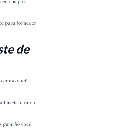
erecidas por
te para fornecer
ste de
iba como você
onfiáveis, como o
s guiarão você