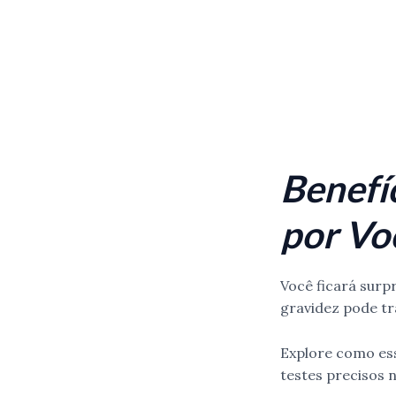
Benefí
por Vo
Você ficará surp
gravidez pode tr
Explore como ess
testes precisos 