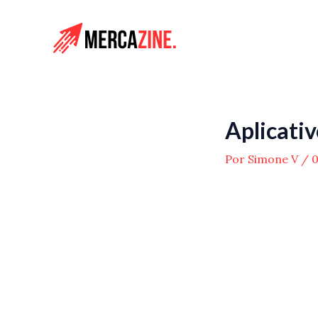
Ir
para
o
conteúdo
Aplicativ
Por
Simone V
/