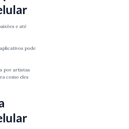
elular
paixões e até
aplicativos pode
s por artistas
bra como eles
a
elular