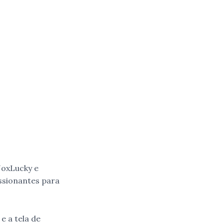
NoxLucky e
ssionantes para
e a tela de