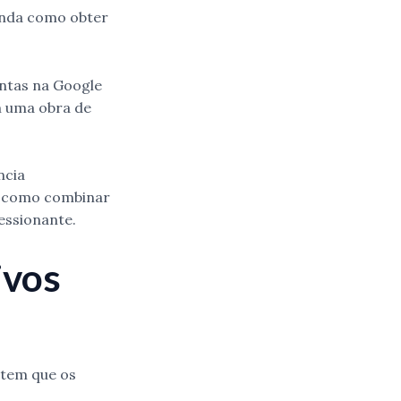
renda como obter
ntas na Google
em uma obra de
ncia
re como combinar
essionante.
ivos
ntem que os