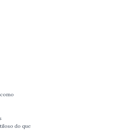
u como
s
tiloso do que