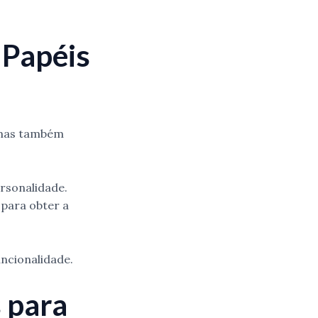
 Papéis
 mas também
rsonalidade.
 para obter a
uncionalidade.
 para