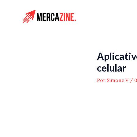
Ir
para
o
conteúdo
Aplicativ
celular
Por
Simone V
/